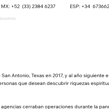
MX: +52 (33) 2384 6237
ESP: +34 67366
Nosotros
Viajes
Fotos y Videos
Blog
Eventos
e San Antonio, Texas en 2017, y al año siguiente 
ersonas que desean descubrir riquezas espiritua
 agencias cerraban operaciones durante la pand